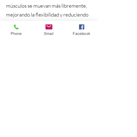
músculos se muevan más libremente,
mejorando la flexibilidad y reduciendo
la rigidez.
Phone
Email
Facebook
Tratamiento no invasivo:
a diferencia
de las intervenciones quirúrgicas o los
procedimientos invasivos, la atención
quiropráctica no es invasiva y, en
general, es suave. Esto lo convierte en
una opción de tratamiento segura y
eficaz para personas con distintos
niveles de gravedad de lesiones.
Prevención de problemas crónicos: las
lesiones no tratadas por accidentes
automovilísticos pueden provocar